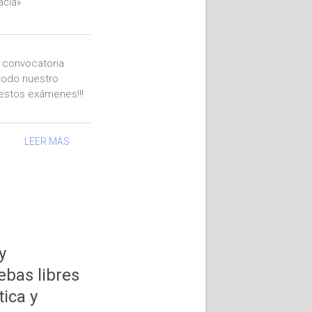
acia»
, convocatoria
todo nuestro
estos exámenes!!!
LEER MÁS
y
ebas libres
ica y