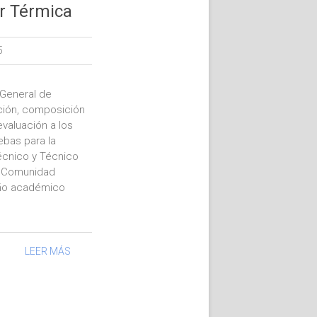
ar Térmica
5
 General de
ución, composición
valuación a los
ebas para la
écnico y Técnico
a Comunidad
año académico
LEER MÁS