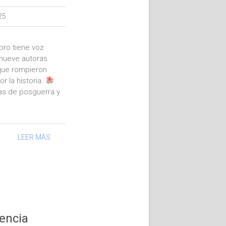
25
ibro tiene voz
 nueve autoras
 que rompieron
r la historia.
as de posguerra y
LEER MÁS
iencia