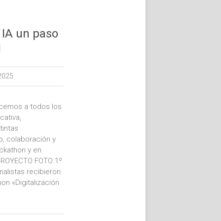
 IA un paso
l
2025
ecemos a todos los
cativa,
tintas
o, colaboración y
ackathon y en
 PROYECTO FOTO 1º
alistas recibieron
n «Digitalización