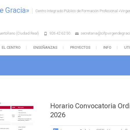
e Gracia»
Centro Integrado Público de Formación Profesional «Virge
uertollano (Ciudad Real)
926 42 62 50
secretaria@cifpvirgendegrac
EL CENTRO
ENSEÑANZAS
PROYECTOS
INFO
UT
Horario Convocatoria Ord
2026