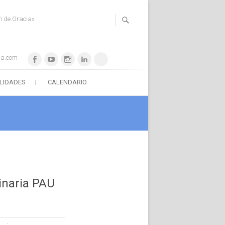
n de Gracia»
ia.com
Facebook
YouTube
Instagram
LinkedIn
WhatsApp
ILIDADES
CALENDARIO
inaria PAU