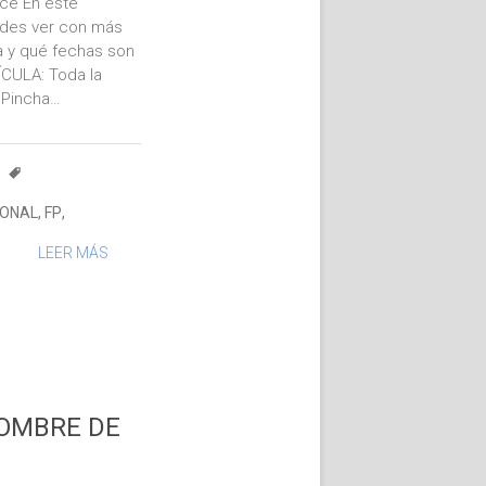
ace En este
des ver con más
za y qué fechas son
ÍCULA: Toda la
 Pincha…
IONAL
,
FP
,
LEER MÁS
NOMBRE DE