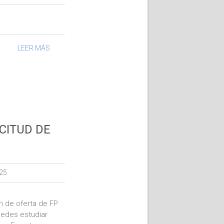
LEER MÁS
ICITUD DE
25
n de oferta de FP
uedes estudiar