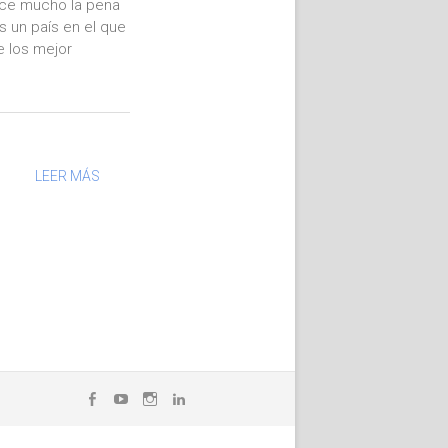
ece mucho la pena
es un país en el que
e los mejor
LEER MÁS
Facebook
YouTube
Instagram
LinkedIn
WhatsApp