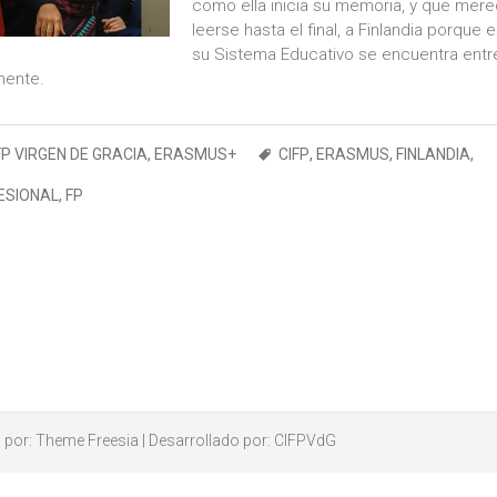
como ella inicia su memoria, y que mer
leerse hasta el final, a Finlandia porque 
su Sistema Educativo se encuentra entr
mente.
FP VIRGEN DE GRACIA
,
ERASMUS+
CIFP
,
ERASMUS
,
FINLANDIA
,
ESIONAL
,
FP
 por:
Theme Freesia
| Desarrollado por:
CIFPVdG