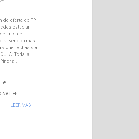
25
n de oferta de FP
uedes estudiar
ace En este
des ver con más
za y qué fechas son
ÍCULA: Toda la
 Pincha…
IONAL
,
FP
,
LEER MÁS