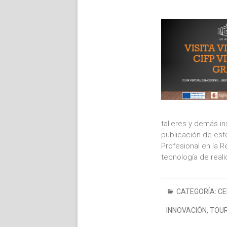
talleres y demás i
publicación de est
Profesional en la 
tecnología de reali
CATEGORÍA:
CE
INNOVACIÓN
,
TOUR