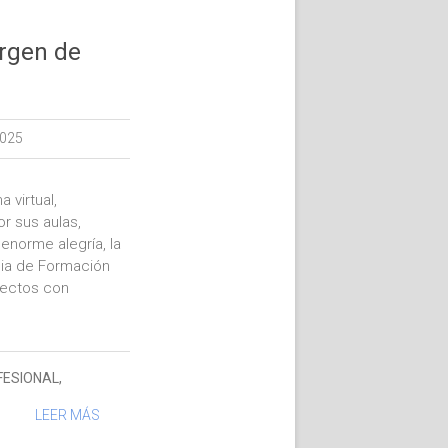
irgen de
2025
 virtual,
r sus aulas,
enorme alegría, la
cia de Formación
oyectos con
FESIONAL
,
LEER MÁS