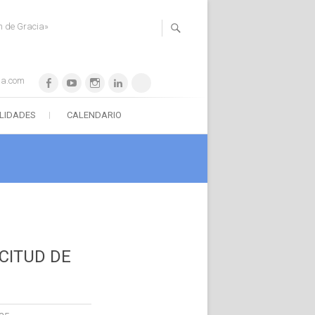
n de Gracia»
ia.com
Facebook
YouTube
Instagram
LinkedIn
WhatsApp
ILIDADES
CALENDARIO
ICITUD DE