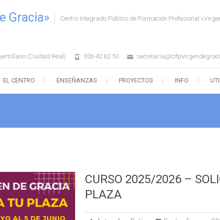
e Gracia»
Centro Integrado Público de Formación Profesional «Virge
uertollano (Ciudad Real)
926 42 62 50
secretaria@cifpvirgendegrac
EL CENTRO
ENSEÑANZAS
PROYECTOS
INFO
UT
CURSO 2025/2026 – SOL
PLAZA