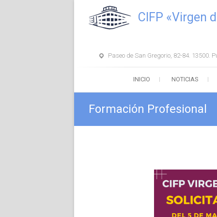
Saltar
CIFP «Virgen d
al
contenido
Paseo de San Gregorio, 82-84. 13500. P
INICIO
NOTICIAS
Formación Profesional