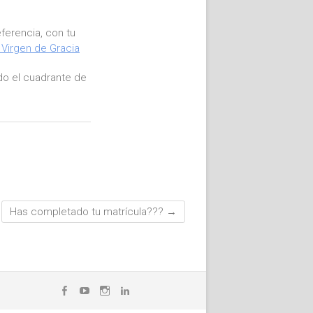
ferencia, con tu
 Virgen de Gracia
ndo el cuadrante de
Has completado tu matrícula???
→
Facebook
YouTube
Instagram
LinkedIn
WhatsApp