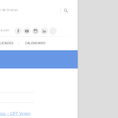
n de Gracia»
ia.com
Facebook
YouTube
Instagram
LinkedIn
WhatsApp
ILIDADES
CALENDARIO
pos – CIFP Virgen