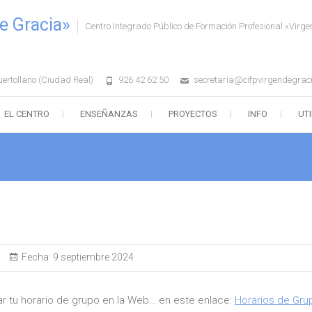
e Gracia»
Centro Integrado Público de Formación Profesional «Virge
uertollano (Ciudad Real)
926 42 62 50
secretaria@cifpvirgendegrac
EL CENTRO
ENSEÑANZAS
PROYECTOS
INFO
UT
Fecha:
9 septiembre 2024
r tu horario de grupo en la Web… en este enlace:
Horarios de Gru